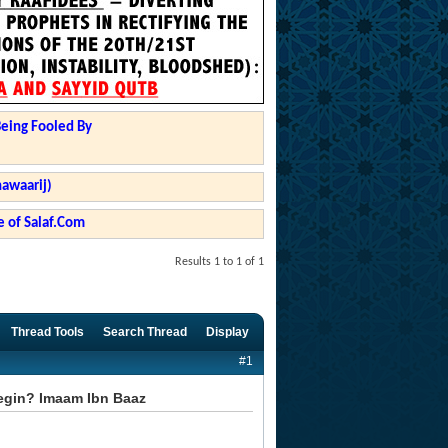
Being Fooled By
hawaarij)
 of Salaf.Com
Results 1 to 1 of 1
Thread Tools
Search Thread
Display
#1
begin? Imaam Ibn Baaz