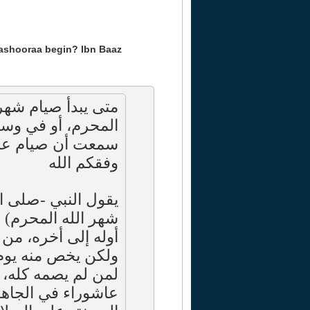
Aashooraa begin? Ibn Baaz
متى يبدأ صيام شهر
المحرم، أو في وسط
سمعت أن صيام عا.
وفقكم الله
يقول النبي -صلى ا
شهر الله المحرم) 
أوله إلى أخره، من،
ولكن يخص منه يوم 
لمن لم يصمه كله، 
عاشوراء في الجاهل