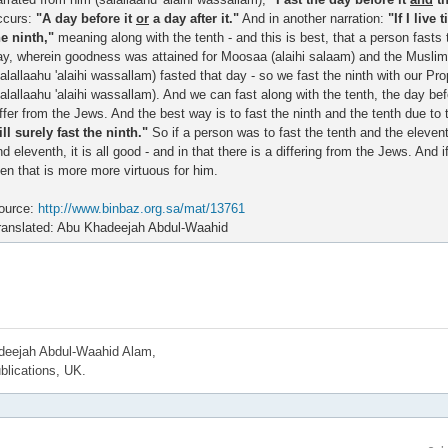
ccurs:
"A day before it
or
a day after it."
And in another narration:
"If I live 
he ninth,"
meaning along with the tenth - and this is best, that a person fasts 
ay, wherein goodness was attained for Moosaa (alaihi salaam) and the Muslim
salallaahu 'alaihi wassallam) fasted that day - so we fast the ninth with our Pro
salallaahu 'alaihi wassallam). And we can fast along with the tenth, the day befor
iffer from the Jews. And the best way is to fast the ninth and the tenth due to
ill surely fast the ninth."
So if a person was to fast the tenth and the eleventh
nd eleventh, it is all good - and in that there is a differing from the Jews. And
hen that is more more virtuous for him.
ource:
http://www.binbaz.org.sa/mat/13761
ranslated: Abu Khadeejah Abdul-Waahid
eejah Abdul-Waahid Alam,
blications, UK.