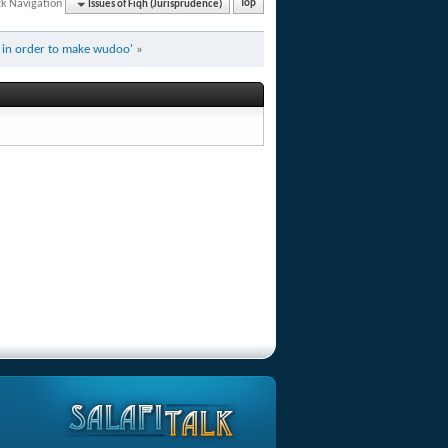
ck Navigation
Issues of Fiqh (Jurisprudence)
Top
e in order to make wudoo'
»