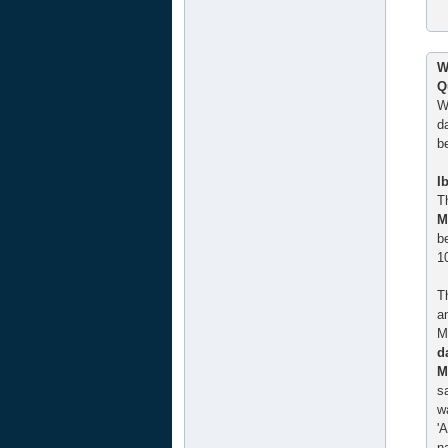
W
Q
W
d
b
I
T
M
b
1
T
a
M
d
M
s
w
'
n