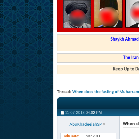
Shaykh Ahmad a
The Iran
Keep Up to Da
Thread:
When does the fasting of Muharram 
11-07-2013
04:02 PM
When do
AbuKhadeejahSP
Join Date
Mar 2011