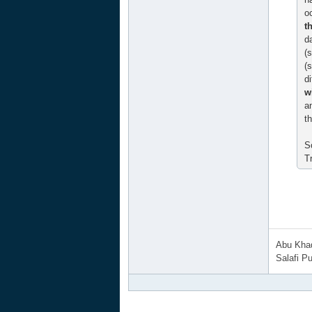
o
t
d
(
(
d
w
a
t
S
T
Abu Khad
Salafi Pu