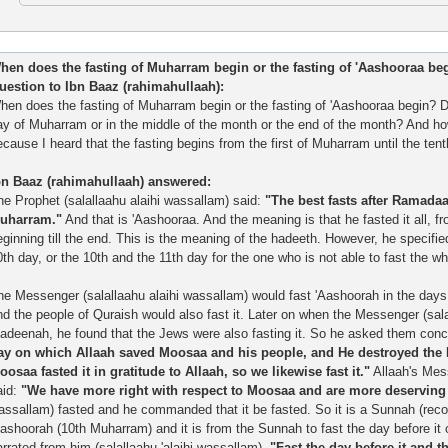
hen does the fasting of Muharram begin or the fasting of 'Aashooraa be
uestion to Ibn Baaz (rahimahullaah):
hen does the fasting of Muharram begin or the fasting of 'Aashooraa begin? Do
ay of Muharram or in the middle of the month or the end of the month? And h
ecause I heard that the fasting begins from the first of Muharram until the te
bn Baaz (rahimahullaah) answered:
he Prophet (salallaahu alaihi wassallam) said:
"The best fasts after Ramadaa
uharram."
And that is 'Aashooraa. And the meaning is that he fasted it all, from
eginning till the end. This is the meaning of the hadeeth. However, he specifie
0th day, or the 10th and the 11th day for the one who is not able to fast the w
he Messenger (salallaahu alaihi wassallam) would fast 'Aashoorah in the days o
nd the people of Quraish would also fast it. Later on when the Messenger (salal
adeenah, he found that the Jews were also fasting it. So he asked them concer
ay on which Allaah saved Moosaa and his people, and He destroyed the 
oosaa fasted it in gratitude to Allaah, so we likewise fast it."
Allaah's Mess
aid:
"We have more right with respect to Moosaa and are more deserving
assallam) fasted and he commanded that it be fasted. So it is a Sunnah (rec
Aashoorah (10th Muharram) and it is from the Sunnah to fast the day before it o
arrated from him (salallaahu 'alaihi wassallam),
"Fast the day before it
and
th