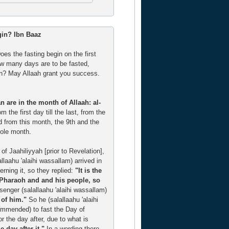
gin? Ibn Baaz
es the fasting begin on the first
ow many days are to be fasted,
nth? May Allaah grant you success.
n are in the month of Allaah: al-
 the first day till the last, from the
d from this month, the 9th and the
hole month.
f Jaahiliyyah [prior to Revelation],
laahu 'alaihi wassallam) arrived in
ning it, so they replied:
"It is the
Pharaoh and and his people, so
enger (salallaahu 'alaihi wassallam)
 of him."
So he (salallaahu 'alaihi
ommended) to fast the Day of
r the day after, due to what is
e day after it."
In a wording there