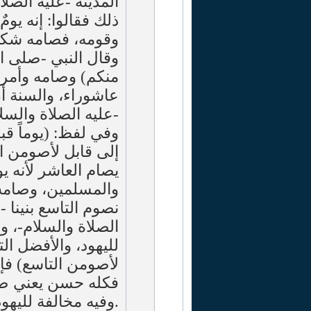
المدينة -عليه الصل
ذلك فقالوا: إنه يو
وقومه، فصامه شكر،
وقال النبي -صلى ا
منكم) وصامه وأمر ب
عاشوراء، والسنة أن
عليه الصلاة والسلا)،
وفي لفظ: (يوماً قب
إلى قابل لأصومن ال
يصام العاشر لأنه 
والمسلمين، وصامه ن
نصوم التاسع بنينا -
الصلاة والسلام-، ون
لليهود، والأفضل ا
لأصومن التاسع) فإ
فكله حسن يعني ص،
وفيه مخالفة لليهود، فإن صام الشهر كله فهو أفضل له.