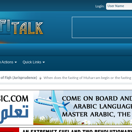
Login:
 Actions
Quick Links
 of Fiqh (Jurisprudence)
When does the fasting of Muharram begin or the fasting