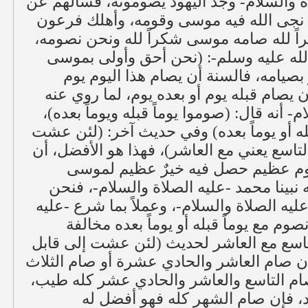
اة والسلام- وجد اليهود يصومونه، فسألهم عن
مٌ نجى الله فيه موسى وقومه، وأهلك فرعون
اً لله صامه موسى شكراً لله ونحن نصومه
لله عليه وسلم-: (نحن أحق وأولى بموسى
صيامه، فالسنة أن يصام هذا اليوم يوم
 يصام قبله يوم أو بعده يوم، لما روي عنه
-م- أنه قال: (صوموا يوماً قبله ويوماً بعده
له أو يوماً بعده) وفي حديث آخر: (لئن عشت
تاسع يعني مع العاشر)، فهذا هو الأفضل، أن
يوم عظيم حصل فيه خيرٌ عظيم لموسى
بينا محمد -عليه الصلاة والسلام-، فنحن
عليه الصلاة والسلام-، وعملاً بما شرع -عليه
صوم مع يوماً قبله أو يوماً بعده مخالفة
لتاسع مع العاشر لحديث (لئن عشت إلى قابل
ن صام العاشر والحادي عشرة أو صام الثلاث
ام التاسع والعاشر والحادي عشر كله طيب