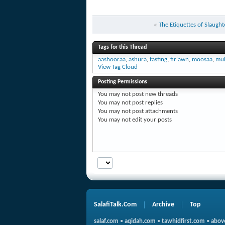
«
The Etiquettes of Slaug
Tags for this Thread
aashooraa
,
ashura
,
fasting
,
fir'awn
,
moosaa
,
mu
View Tag Cloud
Posting Permissions
You
may not
post new threads
You
may not
post replies
You
may not
post attachments
You
may not
edit your posts
SalafiTalk.Com
Archive
Top
salaf.com
•
aqidah.com
•
tawhidfirst.com
•
abov