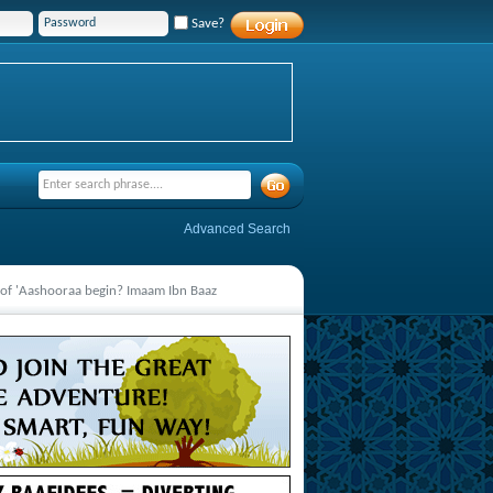
Save?
Advanced Search
 of 'Aashooraa begin? Imaam Ibn Baaz