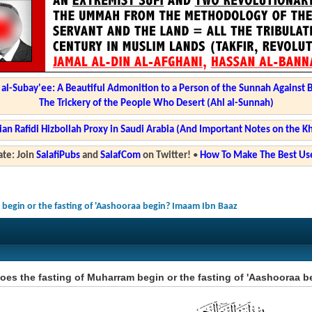
l-Subay'ee: A Beautiful Admonition to a Person of the Sunnah Against 
The Trickery of the People Who Desert (Ahl al-Sunnah)
ian Rafidi Hizbollah Proxy in Saudi Arabia (And Important Notes on the K
te: Join
SalafiPubs
and
SalafCom
on Twitter!
•
How To Make The Best Use
begin or the fasting of 'Aashooraa begin? Imaam Ibn Baaz
es the fasting of Muharram begin or the fasting of 'Aashooraa 